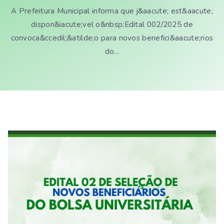
A Prefeitura Municipal informa que j&aacute; est&aacute;
dispon&iacute;vel o&nbsp;Edital 002/2025 de
convoca&ccedil;&atilde;o para novos benefici&aacute;rios
do...